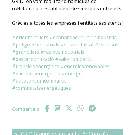
GRID, on vam realitzar dinàmiques de
col·laboració i establiment de sinergies entre ells.
Gràcies a totes les empreses i entitats assistents!
#gridgranollers
#economiacircular
#industria
#poligonsindustrials
#sostenibilitat
#recursos
#granollers
#residusindustrials
#descarbonització
#valorcompartit
#transicióenergètica
#energiesrenovables
#eficiènciaenergètica
#energia
#autoconsumcompartit
#comunitatsenergètiques
Comparteix:
GRID Granollers present al 3r Congrés