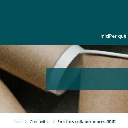
Inici
Per què 
Inici
Comunitat
Entitats col·laboradores GRID